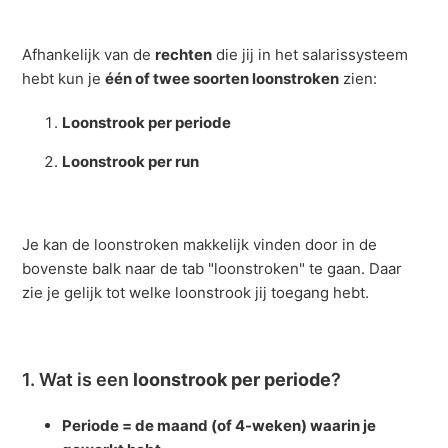
Loonstrook per periode vs. Loonstrook per run
Afhankelijk van de
rechten
die jij in het salarissysteem
hebt kun je
één of twee soorten loonstroken
zien:
Mijn loonstrook is niet zichtbaar
Loonstrook per periode
Uitleg Loonstrook
Loonstrook per run
Waar kan ik mijn loonstroken van de vorige jaren
vinden?
Je kan de loonstroken makkelijk vinden door in de
bovenste balk naar de tab "loonstroken" te gaan. Daar
zie je gelijk tot welke loonstrook jij toegang hebt.
1. Wat is een
loonstrook per periode
?
Periode = de maand (of 4-weken) waarin je