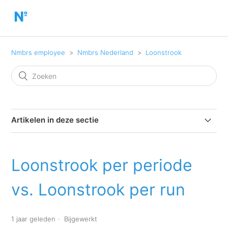
Nmbrs employee
Nmbrs Nederland
Loonstrook
Artikelen in deze sectie
Ik ben niet langer indienst, kan ik mijn loonstroken nog
blijven bekijken?
Loonstrook per periode
Is het mogelijk om mijn loonstrook per email te
vs. Loonstrook per run
ontvangen?
Is het mogelijk om mijn loonstrook te downloaden?
1 jaar geleden
Bijgewerkt