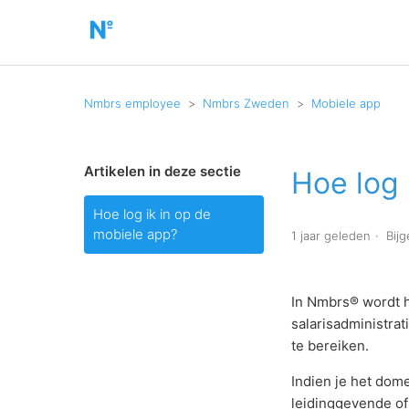
Nmbrs employee
Nmbrs Zweden
Mobiele app
Artikelen in deze sectie
Hoe log 
Hoe log ik in op de
mobiele app?
1 jaar geleden
Bij
In Nmbrs® wordt h
salarisadministra
te bereiken.
Indien je het dom
leidinggevende of 