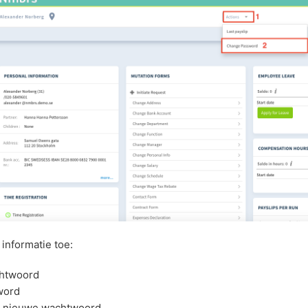
informatie toe:
chtwoord
word
t nieuwe wachtwoord