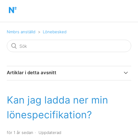
Nmbrs anställd
Lönebesked
Artiklar i detta avsnitt
Jag vill se mina lönespecifikationer från tidigare år, var
hittar jag dessa?
Kan jag ladda ner min
Jag är inte längre anställd, var kan jag hitta mina
lönespecifikation?
lönespecifikationer?
Kan jag ladda ner min lönespecifikation?
för 1 år sedan
Uppdaterad