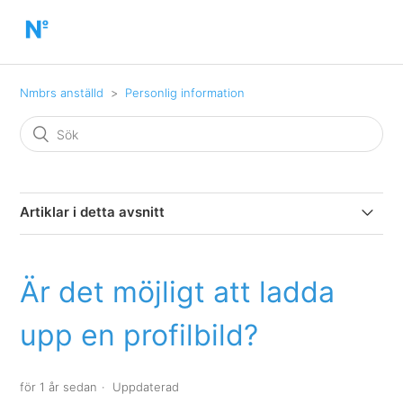
Nmbrs anställd
Personlig information
Artiklar i detta avsnitt
Är det möjligt att ladda upp en profilbild?
Är det möjligt att ladda
Jag kan inte ändra min personliga information. Hur går
jag tillväga för att ändra detta?
upp en profilbild?
för 1 år sedan
Uppdaterad