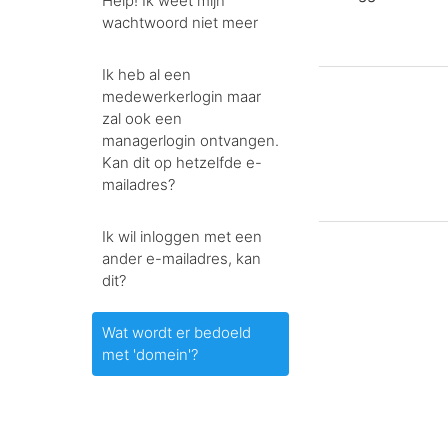
Help! Ik weet mijn
wachtwoord niet meer
Ik heb al een
medewerkerlogin maar
zal ook een
managerlogin ontvangen.
Kan dit op hetzelfde e-
mailadres?
Ik wil inloggen met een
ander e-mailadres, kan
dit?
Wat wordt er bedoeld
met 'domein'?