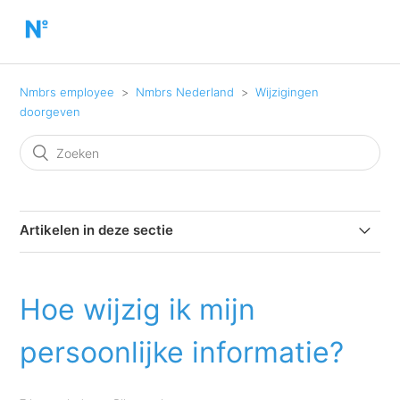
Nmbrs employee
Nmbrs Nederland
Wijzigingen
doorgeven
Artikelen in deze sectie
Help! Er is een HR workflow taak aan mij toegewezen
Hoe wijzig ik mijn
Hoe kan ik een declaratieformulier indienen?
persoonlijke informatie?
Hoe kan ik mijn adres wijzigen?