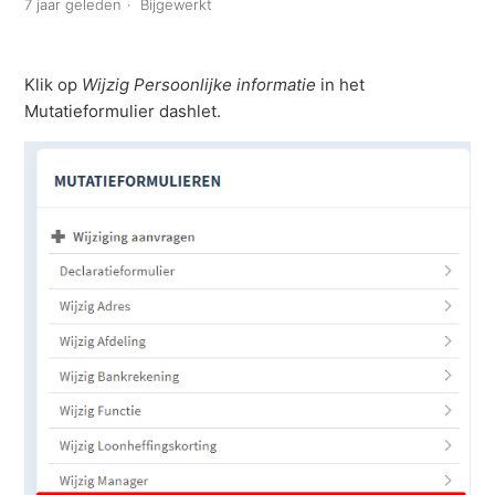
7 jaar geleden
Bijgewerkt
Hoe kan ik mijn bankrekeningnummer / IBAN wijzigen?
Hoe wijzig ik mijn functie?
Klik op
Wijzig Persoonlijke informatie
in het
Mutatieformulier dashlet.
Hoe wijzig ik mijn persoonlijke informatie?
Hoe wijzig ik mijn rooster?
Is het mogelijk om een ingediende aanvraag in te
trekken?
Kan ik eerder ingediende wijzigingen bekijken?
Kind of Partner toevoegen in Nmbrs